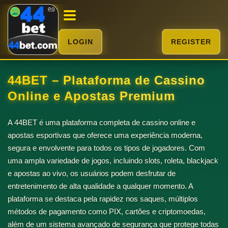
LOGIN
REGISTER
44BET – Plataforma de Cassino
Online e Apostas Premium
A 44BET é uma plataforma completa de cassino online e
apostas esportivas que oferece uma experiência moderna,
segura e envolvente para todos os tipos de jogadores. Com
uma ampla variedade de jogos, incluindo slots, roleta, blackjack
e apostas ao vivo, os usuários podem desfrutar de
entretenimento de alta qualidade a qualquer momento. A
plataforma se destaca pela rapidez nos saques, múltiplos
métodos de pagamento como PIX, cartões e criptomoedas,
além de um sistema avançado de segurança que protege todas