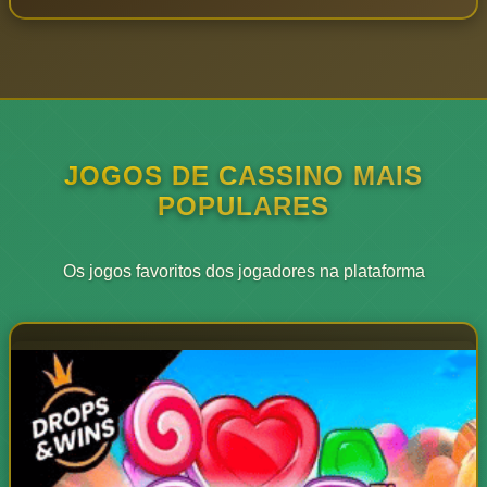
JOGOS DE CASSINO MAIS
POPULARES
Os jogos favoritos dos jogadores na plataforma