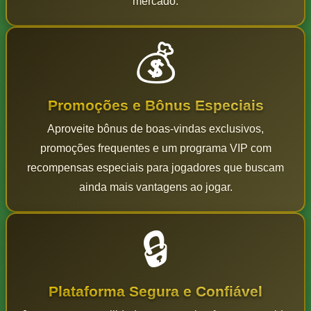
mercado.
💰
Promoções e Bônus Especiais
Aproveite bônus de boas-vindas exclusivos,
promoções frequentes e um programa VIP com
recompensas especiais para jogadores que buscam
ainda mais vantagens ao jogar.
🔒
Plataforma Segura e Confiável