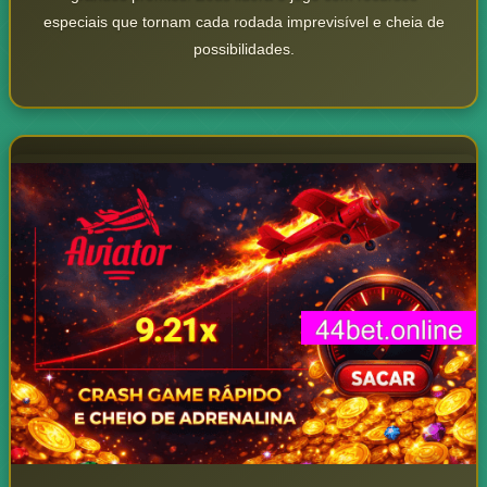
especiais que tornam cada rodada imprevisível e cheia de
possibilidades.