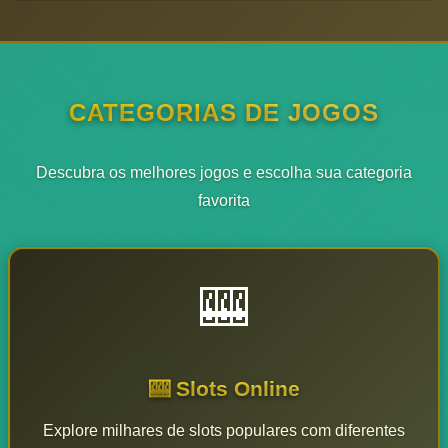
CATEGORIAS DE JOGOS
Descubra os melhores jogos e escolha sua categoria
favorita
🎰
🎰 Slots Online
Explore milhares de slots populares com diferentes