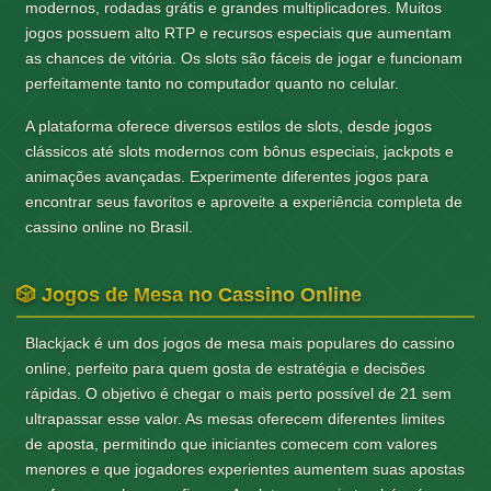
modernos, rodadas grátis e grandes multiplicadores. Muitos
jogos possuem alto RTP e recursos especiais que aumentam
as chances de vitória. Os slots são fáceis de jogar e funcionam
perfeitamente tanto no computador quanto no celular.
A plataforma oferece diversos estilos de slots, desde jogos
clássicos até slots modernos com bônus especiais, jackpots e
animações avançadas. Experimente diferentes jogos para
encontrar seus favoritos e aproveite a experiência completa de
cassino online no Brasil.
🎲 Jogos de Mesa no Cassino Online
Blackjack é um dos jogos de mesa mais populares do cassino
online, perfeito para quem gosta de estratégia e decisões
rápidas. O objetivo é chegar o mais perto possível de 21 sem
ultrapassar esse valor. As mesas oferecem diferentes limites
de aposta, permitindo que iniciantes comecem com valores
menores e que jogadores experientes aumentem suas apostas