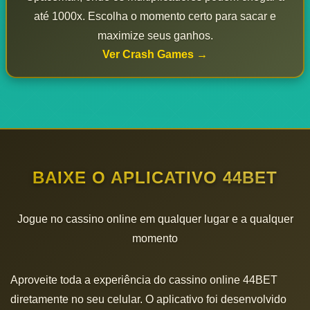
até 1000x. Escolha o momento certo para sacar e
maximize seus ganhos.
Ver Crash Games →
BAIXE O APLICATIVO 44BET
Jogue no cassino online em qualquer lugar e a qualquer
momento
Aproveite toda a experiência do cassino online 44BET
diretamente no seu celular. O aplicativo foi desenvolvido