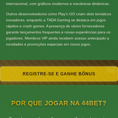
internacional, com gráficos modernos e mecânicas dinâmicas.
Outros desenvolvedores como Play’n GO criam slots temáticos
inovadores, enquanto a TADA Gaming se destaca em jogos
rápidos e crash games. A presença de vários fornecedores
garante lançamentos frequentes e novas experiências para os
jogadores. Membros VIP ainda recebem acesso antecipado a
novidades e promoções especiais em novos jogos.
REGISTRE-SE E GANHE BÔNUS
POR QUE JOGAR NA 44BET?